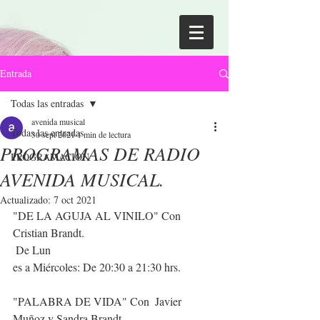
Entrada
Todas las entradas
avenida musical
Todas las entradas
30 sept 2021
1 min de lectura
PROGRAMAS DE RADIO
PROGRAMACION
AVENIDA MUSICAL.
Actualizado:
7 oct 2021
"DE LA AGUJA AL VINILO" Con 
Cristian Brandt.
 De Lun
es a Miércoles: De 20:30 a 21:30 hrs.
"PALABRA DE VIDA" Con  Javier 
Muñoz y Sandra Brandt.